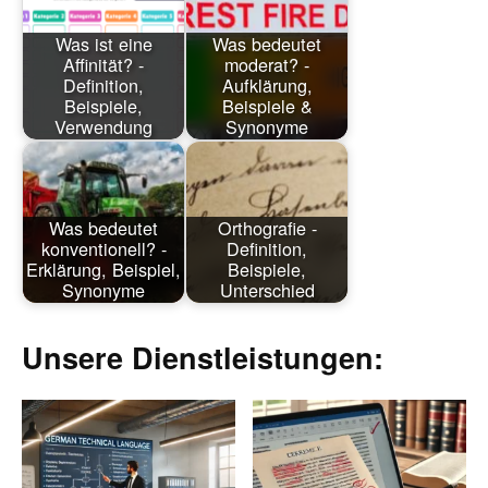
Was ist eine
Was bedeutet
Affinität? -
moderat? -
Definition,
Aufklärung,
Beispiele,
Beispiele &
Verwendung
Synonyme
Was bedeutet
Orthografie -
konventionell? -
Definition,
Erklärung, Beispiel,
Beispiele,
Synonyme
Unterschied
Unsere Dienstleistungen: