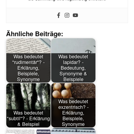
Ähnliche Beiträge:
Was bedeutet
Was bedeutet
"rudimentär"? -
lapidar? -
Erklärung,
Bedeutung,
Beispiele,
Synonyme &
Synonyme
Beispiele
Was bedeutet
exzentrisch? -
Was bedeutet
Erklärung,
"subtil"? - Erklärung
Beispiele,
& Beispiel
Synonyme