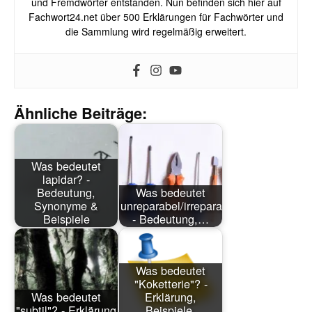
und Fremdwörter entstanden. Nun befinden sich hier auf
Fachwort24.net über 500 Erklärungen für Fachwörter und
die Sammlung wird regelmäßig erweitert.
Ähnliche Beiträge:
Was bedeutet
lapidar? -
Bedeutung,
Was bedeutet
Synonyme &
unreparabel/irreparabel?
Beispiele
- Bedeutung,…
Was bedeutet
"Koketterie"? -
Was bedeutet
Erklärung,
"subtil"? - Erklärung
Beispiele,