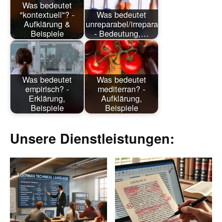
Was bedeutet
"kontextuell"? -
Was bedeutet
Aufklärung &
unreparabel/irreparabel?
Beispiele
- Bedeutung,…
Was bedeutet
Was bedeutet
empirisch? -
mediterran? -
Erklärung,
Aufklärung,
Beispiele
Beispiele
Unsere Dienstleistungen: