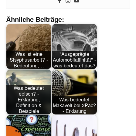
Ähnliche Beiträge:
Was ist eine
"Ausgeprägte
Sisyphusarbeit? -
Automobilaffinität" -
Bedeutung,…
was bedeutet das?
Was bedeutet
episch? -
Erklärung,
Was bedeutet
Definition &
Makaveli bei 2Pac?
Beispiele
- Erklärung