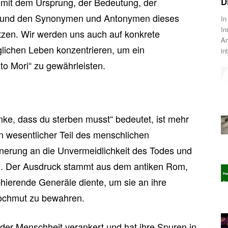
v mit dem Ursprung, der Bedeutung, der
D
e und den Synonymen und Antonymen dieses
In
In
tzen. Wir werden uns auch auf konkrete
Ar
glichen Leben konzentrieren, um ein
in
o Mori“ zu gewährleisten.
ke, dass du sterben musst“ bedeutet, ist mehr
in wesentlicher Teil des menschlichen
nnerung an die Unvermeidlichkeit des Todes und
en. Der Ausdruck stammt aus dem antiken Rom,
hierende Generäle diente, um sie an ihre
 Hochmut zu bewahren.
e der Menschheit verankert und hat ihre Spuren in