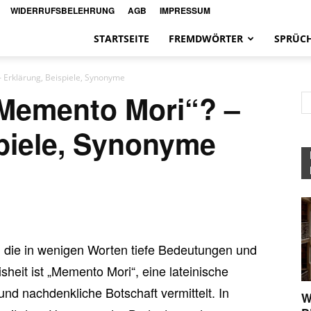
WIDERRUFSBELEHRUNG
AGB
IMPRESSUM
STARTSEITE
FREMDWÖRTER
SPRÜC
 Erklärung, Beispiele, Synonyme
Memento Mori“? –
spiele, Synonyme
, die in wenigen Worten tiefe Bedeutungen und
heit ist „Memento Mori“, eine lateinische
 und nachdenkliche Botschaft vermittelt. In
W