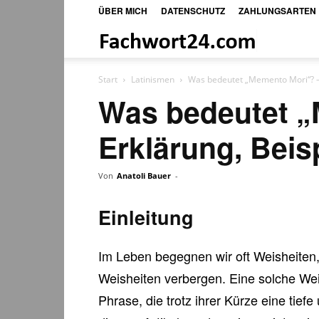
ÜBER MICH
DATENSCHUTZ
ZAHLUNGSARTEN
Fachwort24
Shop
Start
Latinismen
Was bedeutet „Memento Mori“? –
Was bedeutet „
Erklärung, Bei
Von
Anatoli Bauer
-
Einleitung
Im Leben begegnen wir oft Weisheiten
Weisheiten verbergen. Eine solche Weis
Phrase, die trotz ihrer Kürze eine tiefe