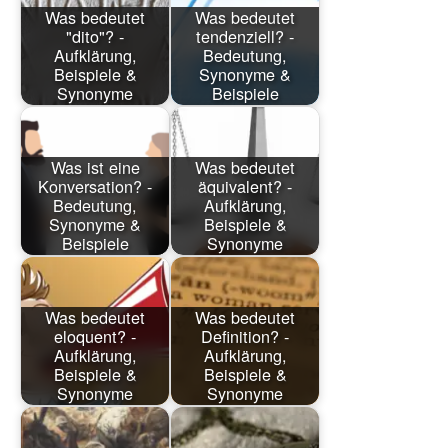
Was bedeutet
Was bedeutet
"dito"? -
tendenziell? -
Aufklärung,
Bedeutung,
Beispiele &
Synonyme &
Synonyme
Beispiele
Was ist eine
Was bedeutet
Konversation? -
äquivalent? -
Bedeutung,
Aufklärung,
Synonyme &
Beispiele &
Beispiele
Synonyme
Was bedeutet
Was bedeutet
eloquent? -
Definition? -
Aufklärung,
Aufklärung,
Beispiele &
Beispiele &
Synonyme
Synonyme