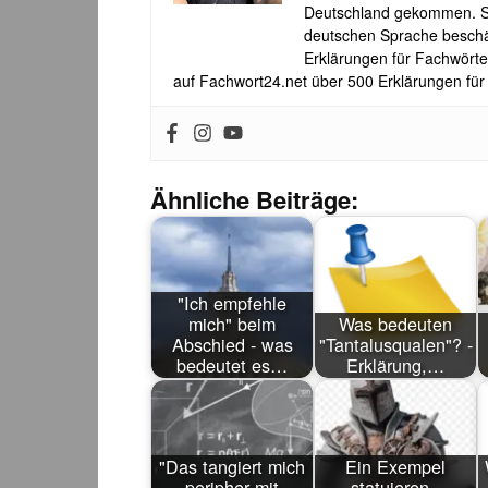
Deutschland gekommen. Sei
deutschen Sprache beschäf
Erklärungen für Fachwörte
auf Fachwort24.net über 500 Erklärungen für
Ähnliche Beiträge:
"Ich empfehle
mich" beim
Was bedeuten
Abschied - was
"Tantalusqualen"? -
bedeutet es…
Erklärung,…
"Das tangiert mich
Ein Exempel
peripher mit
statuieren -