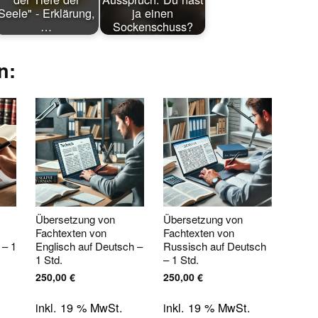
Seele" - Erklärung,
ja einen
…
Sockenschuss?
n:
Übersetzung von
Übersetzung von
Fachtexten von
Fachtexten von
 – 1
Englisch auf Deutsch –
Russisch auf Deutsch
1 Std.
– 1 Std.
250,00
€
250,00
€
inkl. 19 % MwSt.
inkl. 19 % MwSt.