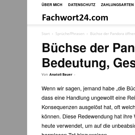
ÜBER MICH
DATENSCHUTZ
ZAHLUNGSARTEN
Fachwort24
Shop
Start
Sprüche/Phrasen
Büchse der Pandora öffnen
Büchse der Pan
Bedeutung, Gesc
Von
Anatoli Bauer
-
Wenn wir sagen, jemand habe „die Büc
dass eine Handlung ungewollt eine Re
Konsequenzen ausgelöst hat, oft welc
können. Diese Redewendung hat ihre W
heute verwendet, um auf die unbeabsic
harmlosen Tat hinzuweisen.