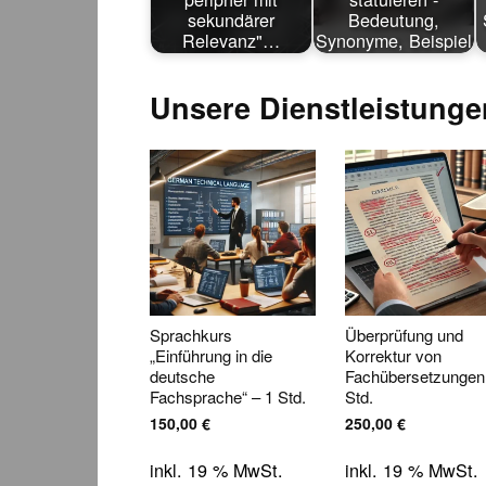
sekundärer
Bedeutung,
Relevanz"…
Synonyme, Beispiel
Unsere Dienstleistunge
Sprachkurs
Überprüfung und
„Einführung in die
Korrektur von
deutsche
Fachübersetzungen
Fachsprache“ – 1 Std.
Std.
150,00
€
250,00
€
inkl. 19 % MwSt.
inkl. 19 % MwSt.