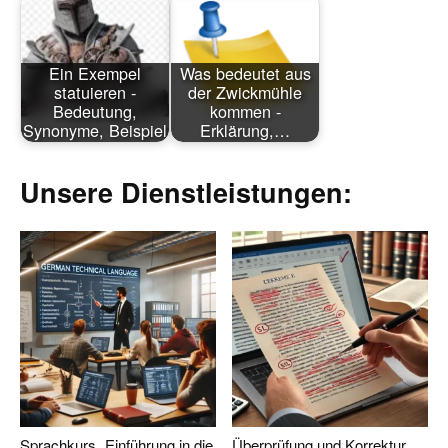
Ein Exempel
Was bedeutet aus
statuieren -
der Zwickmühle
Bedeutung,
kommen -
Synonyme, Beispiel
Erklärung,…
Unsere Dienstleistungen:
Sprachkurs „Einführung in die
Überprüfung und Korrektur