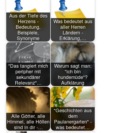
Aus der Tiefe des
Herzens -
Was bedeutet aus
Bedeutung,
aller Herren
Beispiele,
Ländern -
Synonyme
Erklärung,…
"Das tangiert mich
Warum sagt man:
peripher mit
"ich bin
sekundärer
hundemüde"?
Relevanz"…
Aufklärung
"Geschichten aus
Alle Götter, alle
dem
Himmel, alle Höllen
Paulanergarten" -
sind in dir -…
was bedeutet…