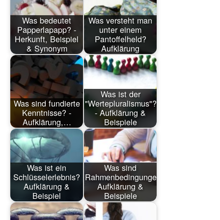
Was bedeutet
Was versteht man
Papperlapapp? -
unter einem
Herkunft, Beispiel
Pantoffelheld?
& Synonym
Aufklärung
Was ist der
Was sind fundierte
"Wertepluralismus"?
Kenntnisse? -
- Aufklärung &
Aufklärung,…
Beispiele
Was ist ein
Was sind
Schlüsselerlebnis?
Rahmenbedingungen?
Aufklärung &
Aufklärung &
Beispiel
Beispiele