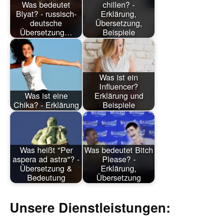
Was bedeutet
chillen? -
Blyat? - russisch-
Erklärung,
deutsche
Übersetzung,
Übersetzung…
Beispiele
Was ist ein
Influencer?
Was ist eine
Erklärung und
Chika? - Erklärung
Beispiele
Was heißt "Per
Was bedeutet Bitch
aspera ad astra"? -
Please? -
Übersetzung &
Erklärung,
Bedeutung
Übersetzung
Unsere Dienstleistungen: