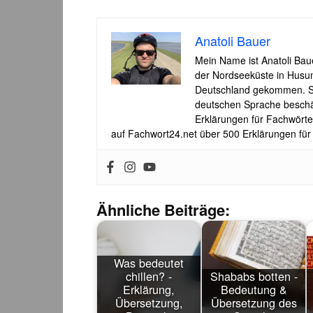
Anatoli Bauer
Mein Name ist Anatoli Ba
der Nordseeküste in Husum
Deutschland gekommen. Sei
deutschen Sprache beschäf
Erklärungen für Fachwörte
auf Fachwort24.net über 500 Erklärungen für
Ähnliche Beiträge:
Was bedeutet
chillen? -
Shababs botten -
Erklärung,
Bedeutung &
Übersetzung,
Übersetzung des