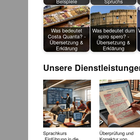
Beispiele
Spruchs
Was bedeutet
Was bedeutet dum
Costa Quanta? -
spiro spero? -
Übersetzung &
Übersetzung &
Erklärung
Erklärung
Unsere Dienstleistunge
Sprachkurs
Überprüfung und
„Einführung in die
Korrektur von