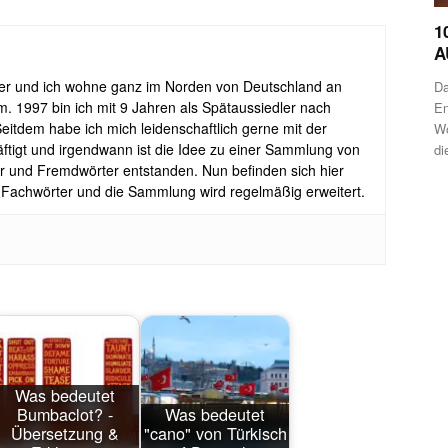
1
A
uer und ich wohne ganz im Norden von Deutschland an
Da
. 1997 bin ich mit 9 Jahren als Spätaussiedler nach
En
tdem habe ich mich leidenschaftlich gerne mit der
Wo
tigt und irgendwann ist die Idee zu einer Sammlung von
di
r und Fremdwörter entstanden. Nun befinden sich hier
 Fachwörter und die Sammlung wird regelmäßig erweitert.
Was bedeutet
Bumbaclot? -
Was bedeutet
Übersetzung &
"cano" von Türkisch