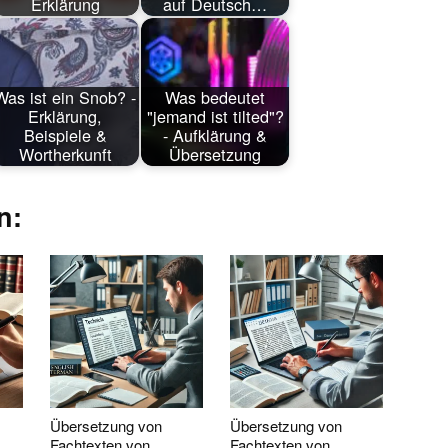
Erklärung
auf Deutsch…
Was ist ein Snob? -
Was bedeutet
Erklärung,
"jemand ist tilted"?
Beispiele &
- Aufklärung &
Wortherkunft
Übersetzung
n:
Übersetzung von
Übersetzung von
Fachtexten von
Fachtexten von