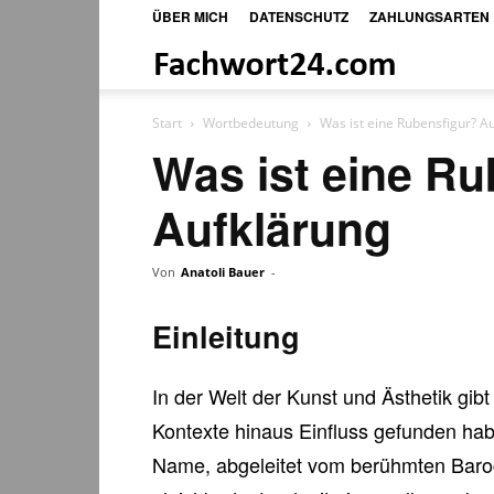
ÜBER MICH
DATENSCHUTZ
ZAHLUNGSARTEN
Fachwort24
Shop
Start
Wortbedeutung
Was ist eine Rubensfigur? A
Was ist eine Ru
Aufklärung
Von
Anatoli Bauer
-
Einleitung
In der Welt der Kunst und Ästhetik gibt
Kontexte hinaus Einfluss gefunden habe
Name, abgeleitet vom berühmten Baroc