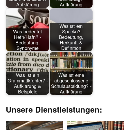
Aufklärung
Aufklärung
Was ist ein
Was bedeutet
Spacko?
Hefn/Häfn? -
Bedeutung,
Bedeutung,
Herkunft &
Synonyme
Definition
Was ist ein
Was ist eine
Grammatikfehler? -
abgeschlossene
Aufklärung &
Schulausbildung? -
Beispiele
Aufklärung
Unsere Dienstleistungen: