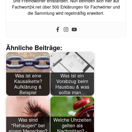
und Fremdwörter entstanden. Nun befinden sich hier auf
Fachwort24.net über 500 Erklärungen für Fachwörter und
die Sammlung wird regelmäßig erweitert.
Ähnliche Beiträge:
Was ist eine
Was ist ein
Kausalkette?
Vorabzug beim
Aufklärung &
Hausbau & was
Beispiel
sollte man…
Was sind
Welche Uhrzeiten
"Rehaugen" bei
gelten als
einem Menschen?
Nachmittag? -