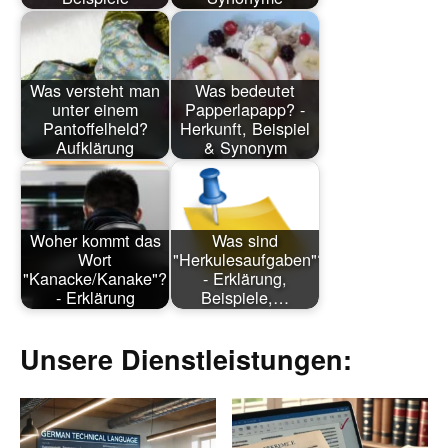
Was versteht man
Was bedeutet
unter einem
Papperlapapp? -
Pantoffelheld?
Herkunft, Beispiel
Aufklärung
& Synonym
Woher kommt das
Was sind
Wort
"Herkulesaufgaben"?
"Kanacke/Kanake"?
- Erklärung,
- Erklärung
Beispiele,…
Unsere Dienstleistungen: