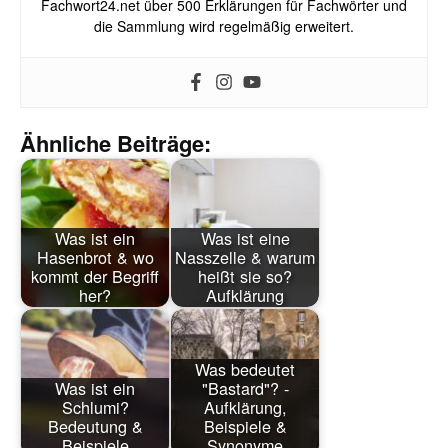
Fachwort24.net über 500 Erklärungen für Fachwörter und
die Sammlung wird regelmäßig erweitert.
Ähnliche Beiträge:
Was ist ein
Was ist eine
Hasenbrot & wo
Nasszelle & warum
kommt der Begriff
heißt sie so?
her?
Aufklärung
Was bedeutet
Was ist ein
"Bastard"? -
Schlumi?
Aufklärung,
Bedeutung &
Beispiele &
Beispiele
Synonyme