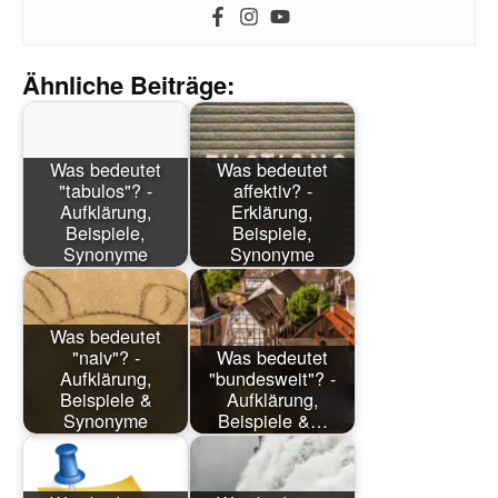
Ähnliche Beiträge:
Was bedeutet
Was bedeutet
"tabulos"? -
affektiv? -
Aufklärung,
Erklärung,
Beispiele,
Beispiele,
Synonyme
Synonyme
Was bedeutet
"naiv"? -
Was bedeutet
Aufklärung,
"bundesweit"? -
Beispiele &
Aufklärung,
Synonyme
Beispiele &…