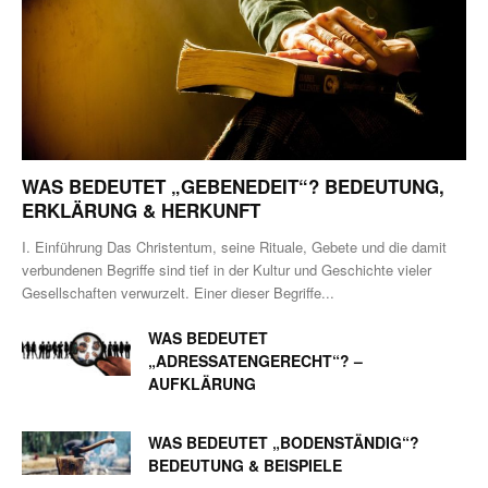
WAS BEDEUTET „GEBENEDEIT“? BEDEUTUNG,
ERKLÄRUNG & HERKUNFT
I. Einführung Das Christentum, seine Rituale, Gebete und die damit
verbundenen Begriffe sind tief in der Kultur und Geschichte vieler
Gesellschaften verwurzelt. Einer dieser Begriffe...
WAS BEDEUTET
„ADRESSATENGERECHT“? –
AUFKLÄRUNG
WAS BEDEUTET „BODENSTÄNDIG“?
BEDEUTUNG & BEISPIELE