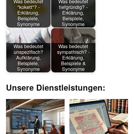
Was bedeutet
Was bedeutet
"kokett"? -
tiefgründig? -
Erklärung,
Erklärung,
Beispiele,
Beispiele,
Synonyme
Synonyme
Was bedeutet
Was bedeutet
unspezifisch?
sympathisch? -
Aufklärung,
Erklärung,
Beispiele,
Beispiele &
Synonyme
Synonyme
Unsere Dienstleistungen: