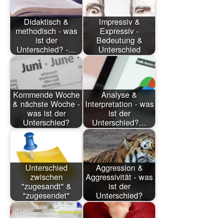
Didaktisch &
Impressiv &
methodisch - was
Expressiv -
ist der
Bedeutung &
Unterschied? -…
Unterschied
Kommende Woche
Analyse &
& nächste Woche -
Interpretation - was
was ist der
ist der
Unterschied?
Unterschied?…
Unterschied
Aggression &
zwischen
Aggressivität - was
"zugesandt" &
ist der
"zugesendet"
Unterschied?