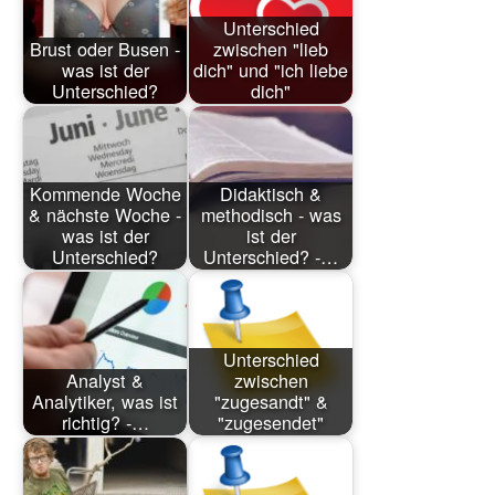
Unterschied
Brust oder Busen -
zwischen "lieb
was ist der
dich" und "ich liebe
Unterschied?
dich"
Kommende Woche
Didaktisch &
& nächste Woche -
methodisch - was
was ist der
ist der
Unterschied?
Unterschied? -…
Unterschied
Analyst &
zwischen
Analytiker, was ist
"zugesandt" &
richtig? -…
"zugesendet"