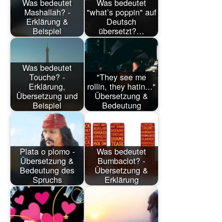
Was bedeutet
Was bedeutet
Mashallah? -
"what’s poppin" auf
Erklärung &
Deutsch
Beispiel
übersetzt?…
Was bedeutet
Touche? -
"They see me
Erklärung,
rollin, they hatin..."
Übersetzung und
Übersetzung &
Beispiel
Bedeutung
Plata o plomo -
Was bedeutet
Übersetzung &
Bumbaclot? -
Bedeutung des
Übersetzung &
Spruchs
Erklärung