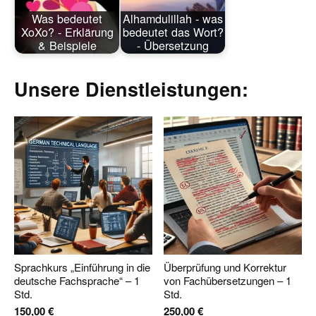
Was bedeutet
Alhamdulillah - was
XoXo? - Erklärung
bedeutet das Wort?
& Beispiele
- Übersetzung
Unsere Dienstleistungen:
Sprachkurs „Einführung in die
Überprüfung und Korrektur
deutsche Fachsprache“ – 1
von Fachübersetzungen – 1
Std.
Std.
150,00
€
250,00
€