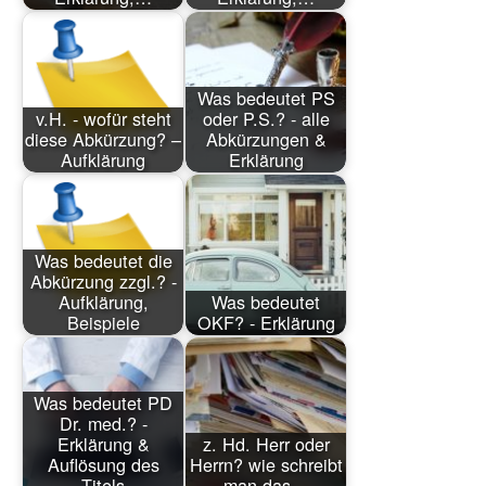
Was bedeutet PS
v.H. - wofür steht
oder P.S.? - alle
diese Abkürzung? –
Abkürzungen &
Aufklärung
Erklärung
Was bedeutet die
Abkürzung zzgl.? -
Aufklärung,
Was bedeutet
Beispiele
OKF? - Erklärung
Was bedeutet PD
Dr. med.? -
Erklärung &
z. Hd. Herr oder
Auflösung des
Herrn? wie schreibt
Titels
man das…