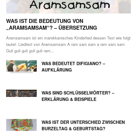
WAS IST DIE BEDEUTUNG VON
„ARAMSAMSAM“? – ÜBERSETZUNG
Aramsamsam ist ein marokkanisches Kinderlied dessen Text wie folgt
lautet: Liedtext von Aramsamsam A ram sam sam a ram sam sam
Guli guli guli guli guli ram...
WAS BEDEUTET DIFIGIANO? –
AUFKLÄRUNG
WAS SIND SCHLÜSSELWÖRTER? –
ERKLÄRUNG & BEISPIELE
WAS IST DER UNTERSCHIED ZWISCHEN
BURZELTAG & GEBURTSTAG?